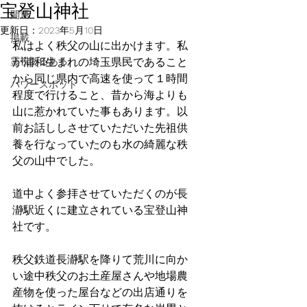
宝登山神社
開運
更新日：
2023年5月10日
掲載
私はよく秩父の山に出かけます。私
霊視あるある
が浦和生まれの埼玉県民であること
から同じ県内で高速を使って１時間
パワースポット
程度で行けること、昔から海よりも
山に惹かれていた事もあります。以
前お話ししさせていただいた先祖供
養を行なっていたのも水の綺麗な秩
父の山中でした。
道中よく参拝させていただくのが長
瀞駅近くに建立されている宝登山神
社です。
秩父鉄道長瀞駅を降りて荒川に向か
い途中秩父のお土産屋さんや地場農
産物を使った屋台などの出店通りを