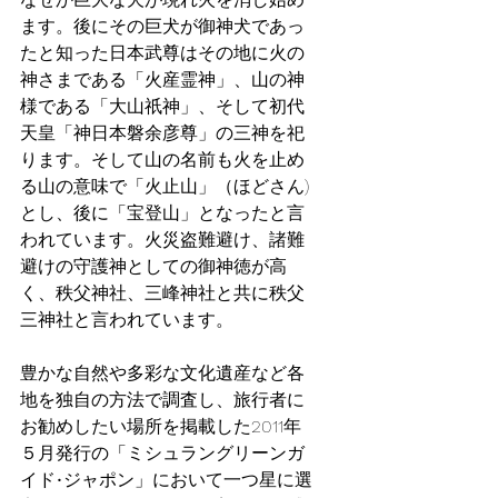
ます。後にその巨犬が御神犬であっ
たと知った日本武尊はその地に火の
神さまである「火産霊神」、山の神
様である「大山祇神」、そして初代
天皇「神日本磐余彦尊」の三神を祀
ります。そして山の名前も火を止め
る山の意味で「火止山」（ほどさん)
とし、後に「宝登山」となったと言
われています。火災盗難避け、諸難
避けの守護神としての御神徳が高
く、秩父神社、三峰神社と共に秩父
三神社と言われています。
豊かな自然や多彩な文化遺産など各
地を独自の方法で調査し、旅行者に
お勧めしたい場所を掲載した2011年
５月発行の「ミシュラングリーンガ
イド•ジャポン」において一つ星に選