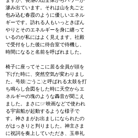
ますが、長瀞の山全体からパワーが
滲み出ています。それは山を丸ごと
包み込む春霞のように優しいエネル
ギーです。訪れる人もいっときぼん
やりとそのエネルギーを身に纏って
いるのが私にはよく見えます。社殿
で受付をした後に待合室で待機し、
時間になると名前を呼ばれました。
椅子に座ってそこに居る全員が頭を
下げた時に、突然空気が変わりまし
た。号鼓(ごうこ)と呼ばれる太鼓を打
ち鳴らし合図をした時に天空からエ
ネルギーの塊のような轟音が聞こえ
ました。まさにSF映画などで使われ
る宇宙船が起動するような様子で
す。神さまがお出ましになられたの
がはっきりと判りました。神主さま
に祝詞を奏上していただき、玉串礼