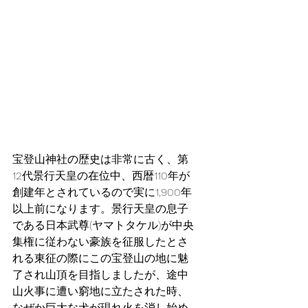
宝登山神社の歴史は非常に古く、第
12代景行天皇の在位中、西暦110年が
創建年とされているので実に1,900年
以上前になります。景行天皇の息子
である日本武尊(ヤマトタケル)が中央
集権に従わない豪族を征服したとさ
れる東征の際にこの宝登山の地に魅
了され山頂を目指しましたが、途中
山火事に遭い窮地に立たされた時、
なぜか巨大な犬が現れ火を消し始め