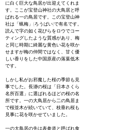
に白く巨大な鳥居が出迎えてくれま
す。ここが宝登山神社の大鳥居と呼
ばれる一の鳥居です。この宝登山神
社は「蝋梅」(ろうばい)で有名です。
読んで字の如く花びらをロウでコー
ティングしたような質感があり、梅
と同じ時期に綺麗な黄色い花を咲か
せますが梅の仲間ではなく、甘く優
しい香りをした中国原産の落葉低木
です。
しかし私がお邪魔した桜の季節も見
事でした。長瀞の桜は「日本さくら
名所百選」に選ばれるほどの桜の名
所です。一の大鳥居から二の鳥居ま
で桜並木が続いていて、枝垂れ桜も
見事に花を咲かせていました。
一の大鳥居の先は表参道と呼ばれ食