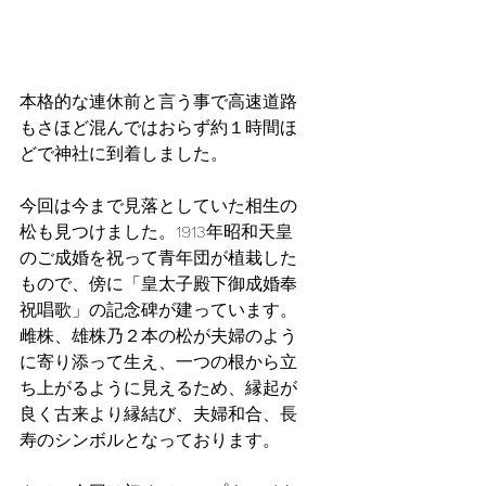
本格的な連休前と言う事で高速道路
もさほど混んではおらず約１時間ほ
どで神社に到着しました。
今回は今まで見落としていた相生の
松も見つけました。1913年昭和天皇
のご成婚を祝って青年団が植栽した
もので、傍に「皇太子殿下御成婚奉
祝唱歌」の記念碑が建っています。
雌株、雄株乃２本の松が夫婦のよう
に寄り添って生え、一つの根から立
ち上がるように見えるため、縁起が
良く古来より縁結び、夫婦和合、長
寿のシンボルとなっております。