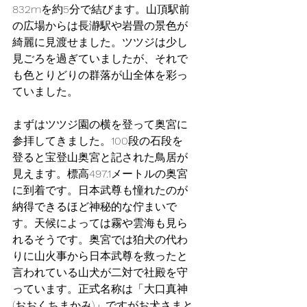
832mを約5分で結びます。山頂駅前
の広場からは長瀞駅や岩畳の景色が
綺麗に見渡せました。ツツジは少し
見ごろを過ぎていましたが、それで
も色とりどりの群落が山全体を彩っ
ていました。
まずはツツジ園の横を登って奥宮に
参拝してきました。100段の石段を
登ると宝登山奥宮と記された鳥居が
見えます。標高497.1メートルの奥宮
に到着です。日本武尊も憧れたのが
納得できるほど神秘的な佇まいで
す。天候によっては霧や雲海も見ら
れるそうです。奥宮では狛犬の代わ
りに山火事から日本武尊を救ったと
言われている山犬が二対で社殿を守
っています。正式名称は「大口真神
(おおくちまかみ)」ですがお犬さまと