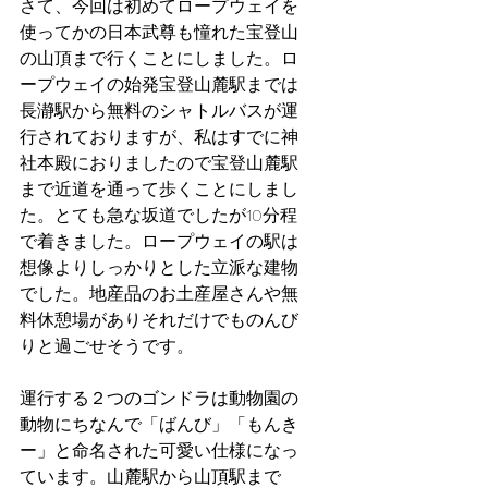
さて、今回は初めてロープウェイを
使ってかの日本武尊も憧れた宝登山
の山頂まで行くことにしました。ロ
ープウェイの始発宝登山麓駅までは
長瀞駅から無料のシャトルバスが運
行されておりますが、私はすでに神
社本殿におりましたので宝登山麓駅
まで近道を通って歩くことにしまし
た。とても急な坂道でしたが10分程
で着きました。ロープウェイの駅は
想像よりしっかりとした立派な建物
でした。地産品のお土産屋さんや無
料休憩場がありそれだけでものんび
りと過ごせそうです。
運行する２つのゴンドラは動物園の
動物にちなんで「ばんび」「もんき
ー」と命名された可愛い仕様になっ
ています。山麓駅から山頂駅まで