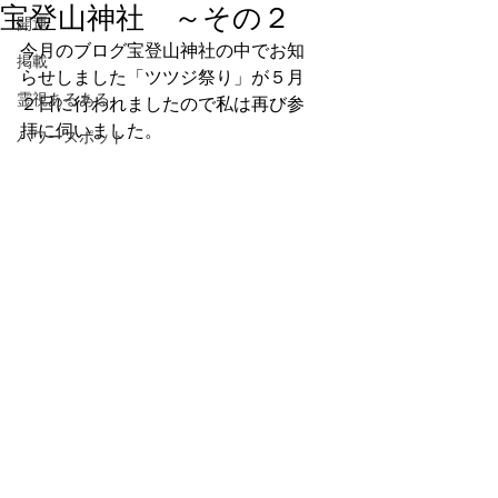
宝登山神社 ～その２
開運
今月のブログ宝登山神社の中でお知
掲載
らせしました「ツツジ祭り」が５月
霊視あるある
２日に行われましたので私は再び参
拝に伺いました。
パワースポット