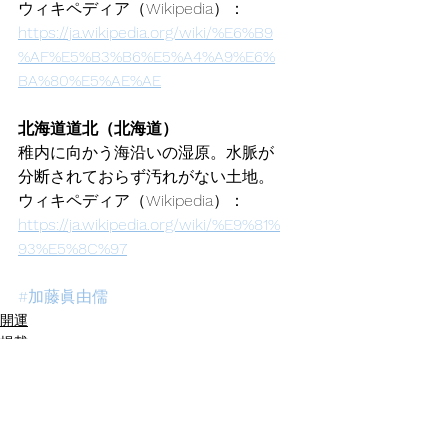
ウィキペディア（Wikipedia）：
https://ja.wikipedia.org/wiki/%E6%B9
%AF%E5%B3%B6%E5%A4%A9%E6%
BA%80%E5%AE%AE
北海道道北（北海道）
稚内に向かう海沿いの湿原。水脈が
分断されておらず汚れがない土地。
ウィキペディア（Wikipedia）：
https://ja.wikipedia.org/wiki/%E9%81%
93%E5%8C%97
#加藤眞由儒
開運
掲載
パワースポット