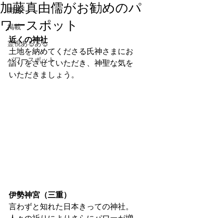
加藤真由儒がお勧めのパ
開運
ワースポット
掲載
近くの神社
霊視あるある
土地を納めてくださる氏神さまにお
パワースポット
詣りをさせていただき、神聖な気を
いただきましょう。
伊勢神宮（三重）
言わずと知れた日本きっての神社。