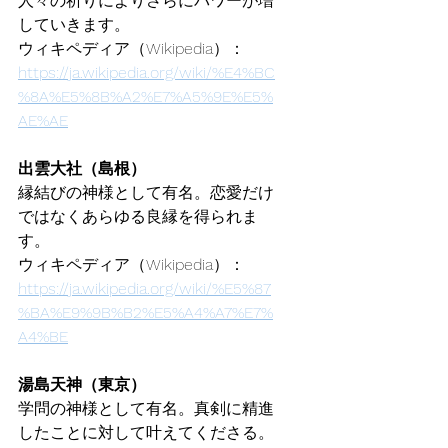
人々の祈りによりさらにパワーが増
していきます。
ウィキペディア（Wikipedia）：
https://ja.wikipedia.org/wiki/%E4%BC
%8A%E5%8B%A2%E7%A5%9E%E5%
AE%AE
出雲大社（島根）
縁結びの神様として有名。恋愛だけ
ではなくあらゆる良縁を得られま
す。
ウィキペディア（Wikipedia）：
https://ja.wikipedia.org/wiki/%E5%87
%BA%E9%9B%B2%E5%A4%A7%E7%
A4%BE
湯島天神（東京）
学問の神様として有名。真剣に精進
したことに対して叶えてくださる。