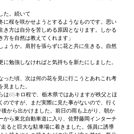
した。続いて
冬に桜を咲かせようとするようなものです。思い
生き方は自分を苦しめる原因となります。しかる
き方を自然は教えてくれます」
しょうか。肩肘を張らずに花と共に生きる。自然
更に勉強しなければと気持ちを新たにしました。
なった頃、次は何の花を見に行こうとあれこれ考
を見ました。
らは65キロ程で、栃木県ではありますが秩父とほ
くのですが、まだ実際に見た事がないので、行く
午後から出かけました。前日の雨も上がり、朝か
ーから東北自動車道に入り、佐野藤岡インターチ
ど走ると巨大な駐車場に着きました。係員に誘導