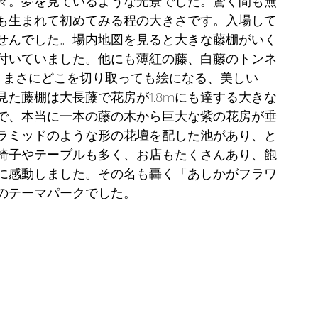
々。夢を見ているような光景でした。驚く間も無
も生まれて初めてみる程の大きさです。入場して
せんでした。場内地図を見ると大きな藤棚がいく
付いていました。他にも薄紅の藤、白藤のトンネ
。まさにどこを切り取っても絵になる、美しい
た藤棚は大長藤で花房が1.8mにも達する大きな
で、本当に一本の藤の木から巨大な紫の花房が垂
ラミッドのような形の花壇を配した池があり、と
椅子やテーブルも多く、お店もたくさんあり、飽
に感動しました。その名も轟く「あしかがフラワ
のテーマパークでした。