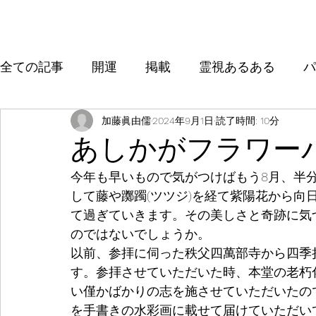
全ての記事
開運
掲載
霊視あるある
パ
加藤眞由儒
2024年9月1日
読了時間: 10分
あしかがフラワー
今年も早いもので気がつけばもう8月、半
して藤や躑躅(ツツジ)を経て紫陽花から向
て過ぎていきます。その美しさと奇跡に気
のではないでしょうか。
以前、参拝に伺った秩父四萬部寺から四季
す。参拝させていただいた時、本堂の老朽
い僅かばかりの志を施させていただいたの
を手書きの水彩画に載せて届けていただい