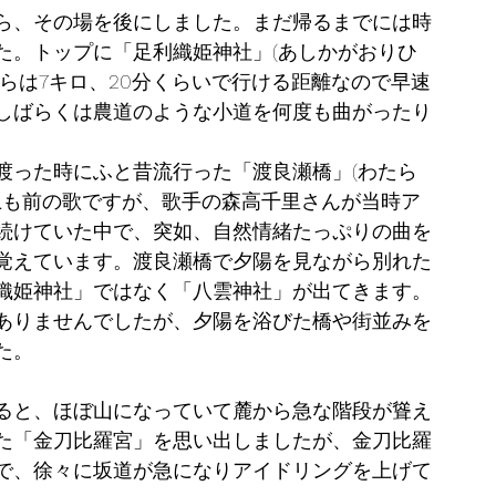
ら、その場を後にしました。まだ帰るまでには時
た。トップに「足利織姫神社」(あしかがおりひ
らは7キロ、20分くらいで行ける距離なので早速
しばらくは農道のような小道を何度も曲がったり
渡った時にふと昔流行った「渡良瀬橋」(わたら
上も前の歌ですが、歌手の森高千里さんが当時ア
続けていた中で、突如、自然情緒たっぷりの曲を
覚えています。渡良瀬橋で夕陽を見ながら別れた
織姫神社」ではなく「八雲神社」が出てきます。
ありませんでしたが、夕陽を浴びた橋や街並みを
た。
ると、ほぼ山になっていて麓から急な階段が聳え
た「金刀比羅宮」を思い出しましたが、金刀比羅
で、徐々に坂道が急になりアイドリングを上げて