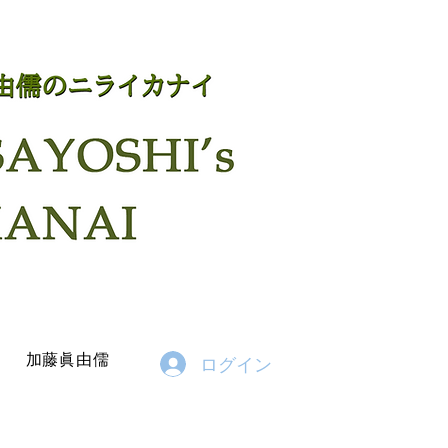
加藤眞由儒
ログイン