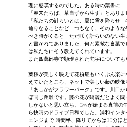
理に感嘆するのでした。ある時の葉書に
「春来たらば、草自ずから生ず」とありま
「私たちの計らいとは、夏に雪を降らせ　
通りなることなど一つもなく、そのような
べき時がくると　ただ咲く計らいのない生
と書かれてありました。何と素敵な言葉で
は私たちにそう教えてくれています。
また四萬部寺で顕現された梵字についても
葉桜が美しく映えて花粉症もいくぶん楽に
えていたところ、ネットで美しい藤の映像
「あしかがフラワーパーク」です。川口か
ぼ同じ距離です。藤の花が綺麗だとよく聞
しかないと思い立ち、GWが始まる直前の
ら快晴のドライブ日和でした。浦和インタ
ェンジまで1時間半、降りてからは30分ほ