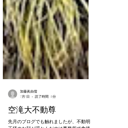
加藤眞由儒
7月1日
読了時間: 8分